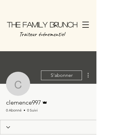
The Family Brunch
Traiteur
événementiel
Plus d'actions
S'abonner
clemence997
Administrateur
clemence997
0 Abonné
0 Suivi